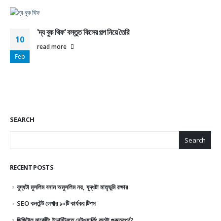
'দ্য বুক থিফ' বস্তুত কিসের গল্প নিয়ে তৈরি
10
read more
Feb
SEARCH
Search
RECENT POSTS
যুদ্ধটা মুসলিম বনাম অমুসলিম নয়, যুদ্ধটা মাতৃভুমি রক্ষার
SEO কনটেন্ট লেখার ১০টি কার্যকর টিপস
ডিজিটাল মার্কেটিং ইন্ডাস্ট্রিতে নেটওয়ার্কিং কতটা গুরুত্বপূর্ণ?