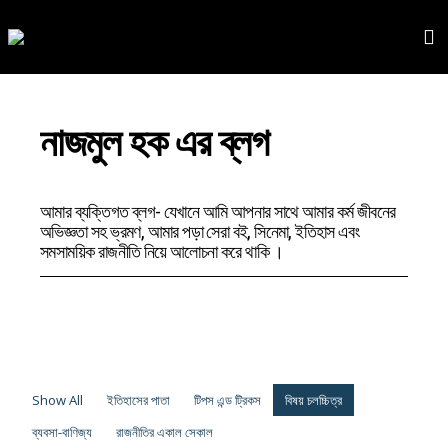
নাজমুল হক এর ব্লগ
আমার ব্যক্তিগত ব্লগ- যেখানে আমি আপনার সাথে আমার কর্ম জীবনের
অভিজ্ঞতা সহ ভ্রমণ, আমার পড়া সেরা বই, সিনেমা, ইতিহাস এবং
সমসাময়িক রাজনীতি নিয়ে আলোচনা করে থাকি ।
Show All
ইতিহাসের পাতা
টিপস এন্ড ট্রিকস
বিষয় চলচ্চিত্র
ব্যবসা-বাণিজ্য
রাজনীতির একাল সেকাল